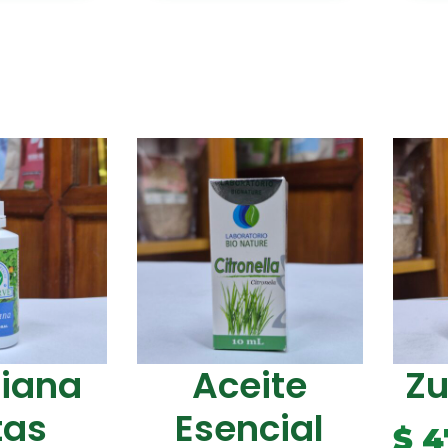
riana
Aceite
Z
tas
Esencial
$
4