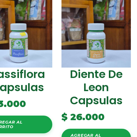
assiflora
Diente De
apsulas
Leon
Capsulas
3.000
$
26.000
REGAR AL
RRITO
AGREGAR AL