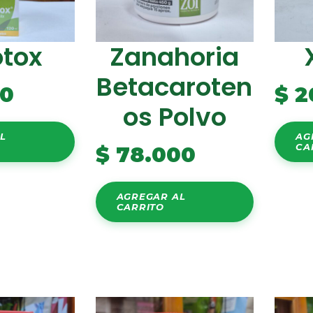
otox
Zanahoria
Betacaroten
00
$
2
Os Polvo
L
AG
CA
$
78.000
AGREGAR AL
CARRITO