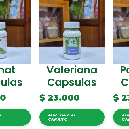
nat
Valeriana
P
ulas
Capsulas
C
00
$
23.000
$
2
L
AGREGAR AL
AG
CARRITO
CA