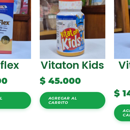
flex
Vitaton Kids
Vi
00
$
45.000
$
1
L
AGREGAR AL
CARRITO
AG
CA