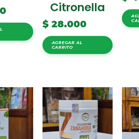
Citronella
00
AG
CA
$
28.000
L
AGREGAR AL
CARRITO