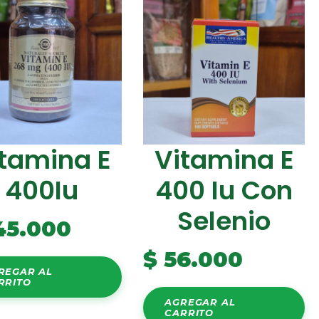
tamina E
Vitamina E
400Iu
400 Iu Con
Selenio
45.000
$
56.000
REGAR AL
RRITO
AGREGAR AL
CARRITO