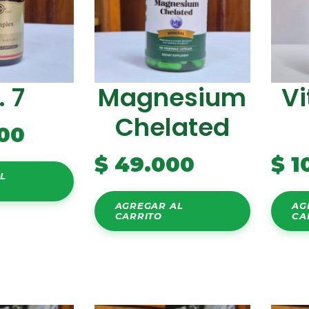
. 7
Magnesium
Vi
Chelated
00
$
49.000
$
1
L
AGREGAR AL
AG
CARRITO
CA