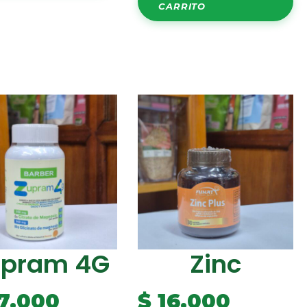
CARRITO
upram 4G
Zinc
7.000
$
16.000