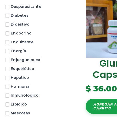
Desparasitante
Diabetes
Digestivo
Endocrino
Endulzante
Energía
Glu
Enjuague bucal
Esquelético
Caps
Hepático
$
36.0
Hormonal
Inmunológico
Lipidico
AGREGAR A
CARRITO
Mascotas