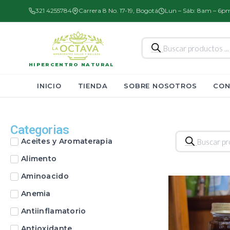
321 4255784
Carrera 8 No. 17-19, Bogotá
Lun – Sáb: 8am – 6p
Búsqueda
de
productos
HIPERCENTRO NATURAL
INICIO
TIENDA
SOBRE NOSOTROS
CON
Categorias
Búsqueda
Aceites y Aromaterapia
de
productos
Alimento
Aminoacido
Anemia
Antiinflamatorio
Antioxidante