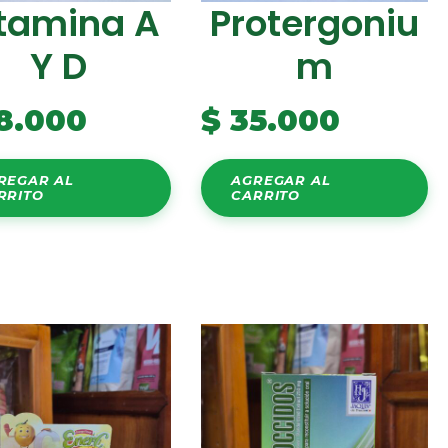
tamina A
Protergoniu
Y D
M
8.000
$
35.000
REGAR AL
AGREGAR AL
RRITO
CARRITO