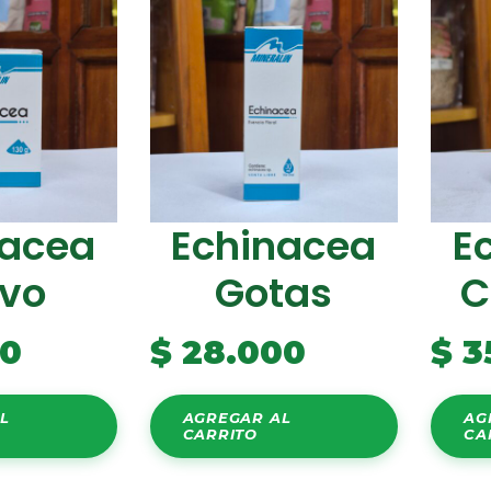
nacea
Echinacea
E
lvo
Gotas
C
00
$
28.000
$
3
L
AGREGAR AL
AG
CARRITO
CA