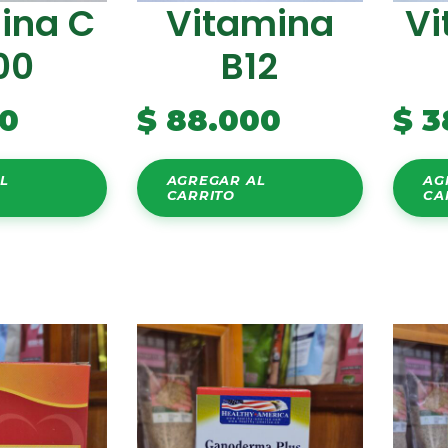
ina C
Vitamina
Vi
00
B12
0
$
88.000
$
3
L
AGREGAR AL
AG
CARRITO
CA