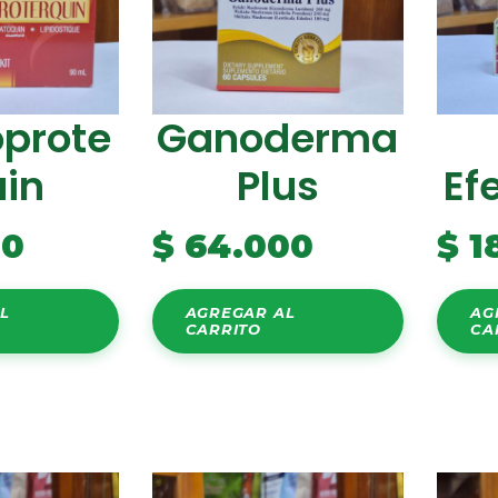
oprote
Ganoderma
uin
Plus
Ef
00
$
64.000
$
1
L
AGREGAR AL
AG
CARRITO
CA