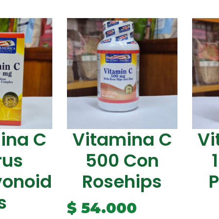
ina C
Vitamina C
Vi
rus
500 Con
vonoid
Rosehips
P
s
$
54.000