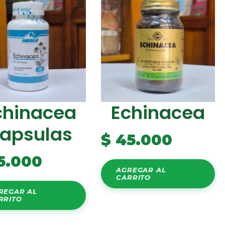
chinacea
Echinacea
apsulas
$
45.000
5.000
AGREGAR AL
CARRITO
REGAR AL
RRITO