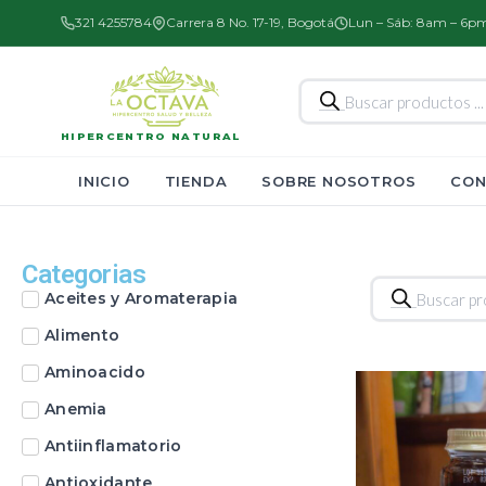
321 4255784
Carrera 8 No. 17-19, Bogotá
Lun – Sáb: 8am – 6p
Búsqueda
de
productos
HIPERCENTRO NATURAL
INICIO
TIENDA
SOBRE NOSOTROS
CON
Categorias
Búsqueda
Aceites y Aromaterapia
de
productos
Alimento
Aminoacido
Anemia
Antiinflamatorio
Antioxidante