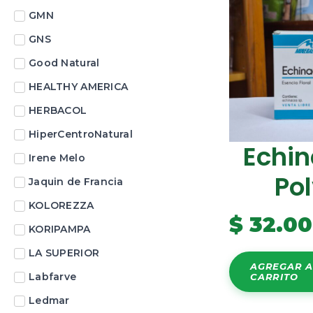
GMN
GNS
Good Natural
HEALTHY AMERICA
HERBACOL
HiperCentroNatural
Echi
Irene Melo
Po
Jaquin de Francia
KOLOREZZA
$
32.0
KORIPAMPA
LA SUPERIOR
AGREGAR A
Labfarve
CARRITO
Ledmar