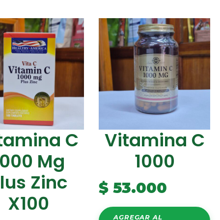
tamina C
Vitamina C
1000 Mg
1000
lus Zinc
$
53.000
X100
AGREGAR AL