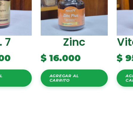
. 7
Zinc
Vi
00
$
16.000
$
9
L
AGREGAR AL
AG
CARRITO
CA