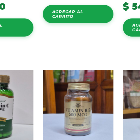
0
$
5
AGREGAR AL
CARRITO
L
AG
CA