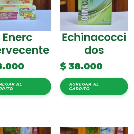
Enerc
Echinacocci
ervecente
Dos
8.000
$
38.000
REGAR AL
AGREGAR AL
RRITO
CARRITO