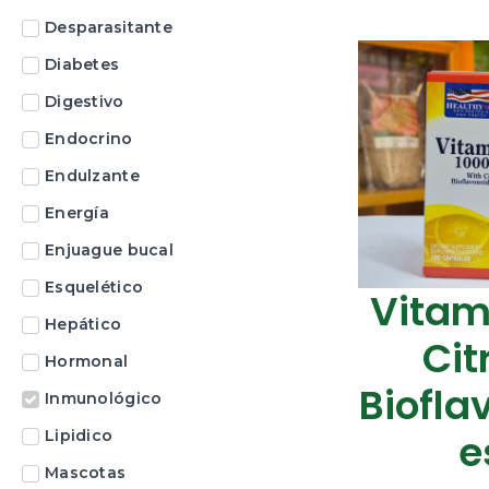
Desparasitante
Diabetes
Digestivo
Endocrino
Endulzante
Energía
Enjuague bucal
Esquelético
Vitam
Hepático
Cit
Hormonal
Biofla
Inmunológico
E
Lipidico
Mascotas