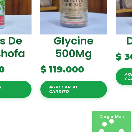
s De
Glycine
chofa
500Mg
$
3
0
$
119.000
AG
CA
L
AGREGAR AL
CARRITO
Cargar Mas