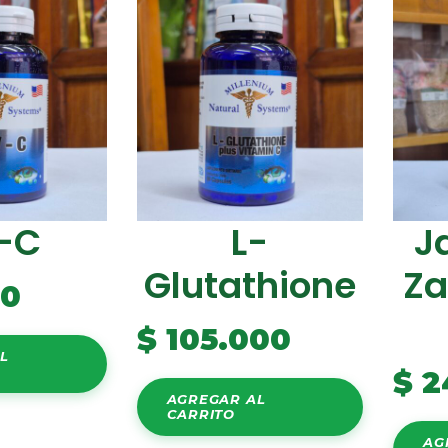
v-C
L-
J
Glutathione
Za
00
$
105.000
L
$
2
AGREGAR AL
CARRITO
AG