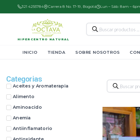
321 4255784
Carrera 8 No. 17-19, Bogotá
Lun – Sáb: 8am – 6p
Búsqueda
de
productos
HIPERCENTRO NATURAL
INICIO
TIENDA
SOBRE NOSOTROS
CON
Categorias
Búsqueda
Aceites y Aromaterapia
de
productos
Alimento
Aminoacido
Anemia
Antiinflamatorio
Antioxidante