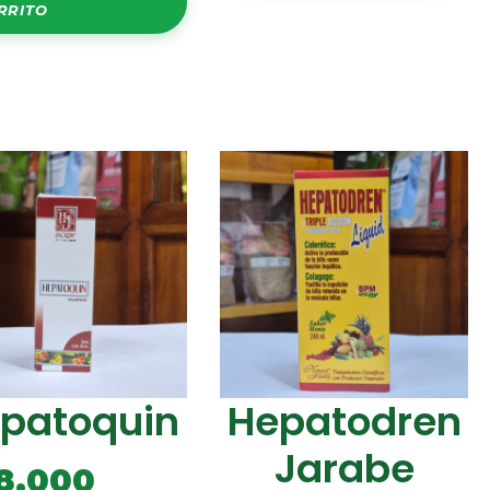
RRITO
patoquin
Hepatodren
Jarabe
8.000