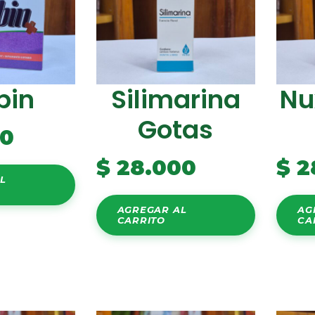
bin
Silimarina
Nu
Gotas
00
$
28.000
$
2
L
AGREGAR AL
AG
CARRITO
CA