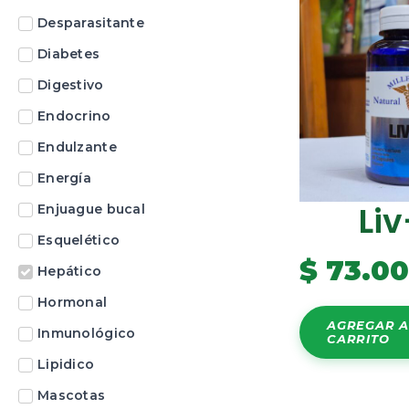
Desparasitante
Diabetes
Digestivo
Endocrino
Endulzante
Energía
Li
Enjuague bucal
Esquelético
$
73.0
Hepático
Hormonal
AGREGAR A
Inmunológico
CARRITO
Lipidico
Mascotas