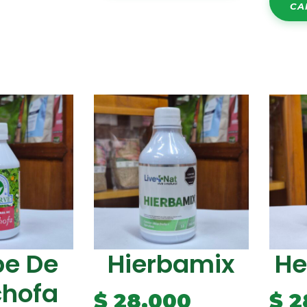
CA
be De
Hierbamix
He
chofa
$
28.000
$
2