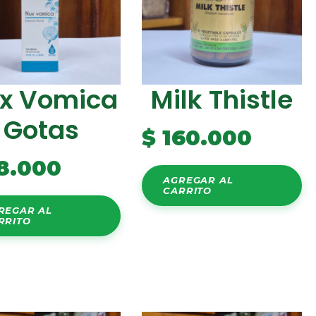
x Vomica
Milk Thistle
Gotas
$
160.000
8.000
AGREGAR AL
CARRITO
REGAR AL
RRITO