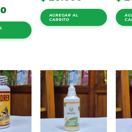
00
AGREGAR AL
AG
CARRITO
CA
L