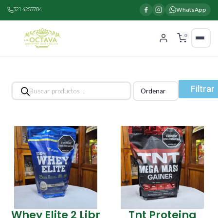
321 4255784
WhatsApp
0
Búsqueda
Filtrar
de
productos
Whey Elite 2 Libr
Tnt Proteina