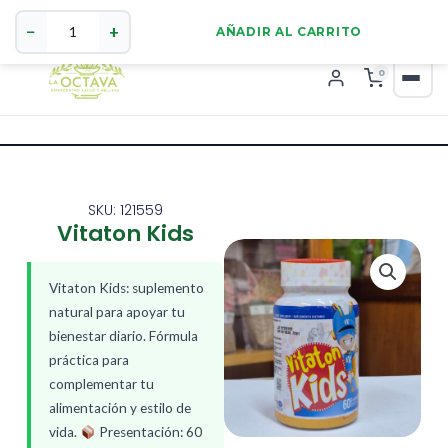
Vitaton
321 4255784
WhatsApp
Kids
−
+
AÑADIR AL CARRITO
cantidad
0
SKU: 121559
Vitaton Kids
Vitaton Kids: suplemento
natural para apoyar tu
bienestar diario. Fórmula
práctica para
complementar tu
alimentación y estilo de
vida.
Presentación: 60