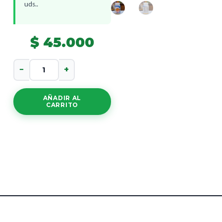
uds..
$
45.000
Vitaton
−
+
Kids
cantidad
AÑADIR AL
CARRITO