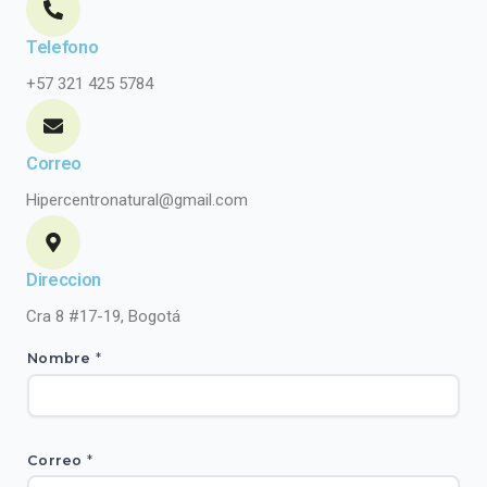
Telefono
+57 321 425 5784
Correo
Hipercentronatural@gmail.com
Direccion
Cra 8 #17-19, Bogotá
Nombre
*
N
Correo
*
o