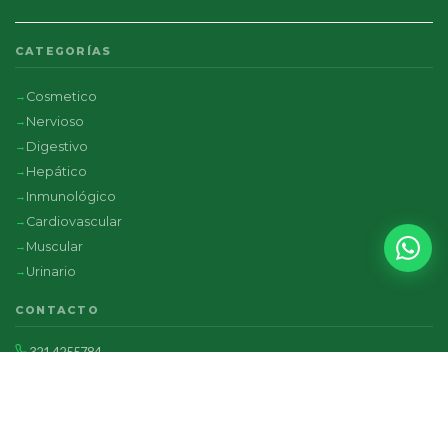
CATEGORÍAS
Cosmetico
Nervioso
Digestivo
Hepático
Inmunológico
Cardiovascular
Muscular
Urinario
CONTACTO
321 4255784
Carrera 8 No. 17-19, Bogotá
Lun – Sáb: 8am – 6pm
Escríbenos por WhatsApp