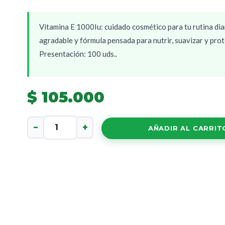
Vitamina E 1000Iu: cuidado cosmético para tu rutina dia
agradable y fórmula pensada para nutrir, suavizar y pro
Presentación: 100 uds..
$
105.000
Vitamina
−
+
AÑADIR AL CARRIT
E
1000Iu
cantidad