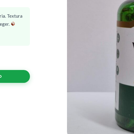
ria. Textura
teger.
O