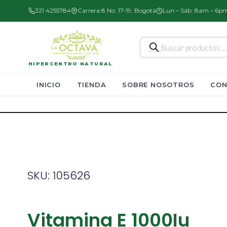
321 4255784
Carrera 8 No. 17-19, Bogotá
Lun – Sáb: 8am – 6p
Búsqueda
de
productos
HIPERCENTRO NATURAL
INICIO
TIENDA
SOBRE NOSOTROS
CON
SKU: 105626
Vitamina E 1000Iu