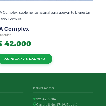
A Complex: suplemento natural para apoyar tu bienestar
iario. Fórmula…
1A Complex
uscular
$
42.000
AGREGAR AL CARRITO
CONTACTO
321 4255784
Carrera 8 No. 17-19, Bogotá