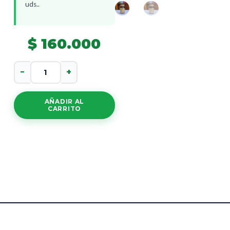
uds..
$
160.000
No.
−
+
7
cantidad
AÑADIR AL
CARRITO