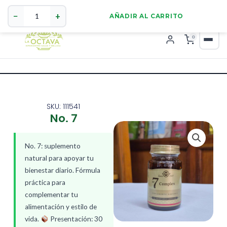
No.
321 4255784
WhatsApp
7
−
+
AÑADIR AL CARRITO
cantidad
0
SKU: 111541
No. 7
No. 7: suplemento
natural para apoyar tu
bienestar diario. Fórmula
práctica para
complementar tu
alimentación y estilo de
vida.
Presentación: 30