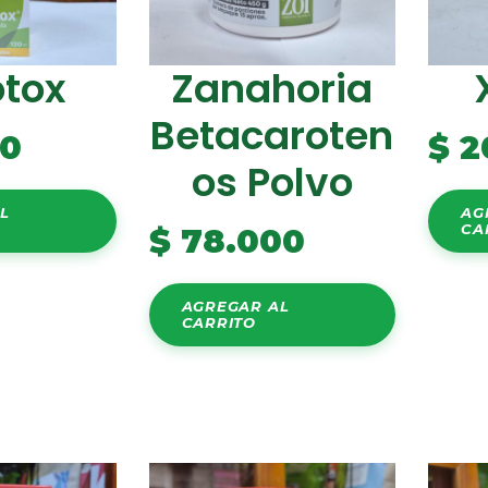
otox
Zanahoria
Betacaroten
00
$
2
Os Polvo
L
AG
CA
$
78.000
AGREGAR AL
CARRITO