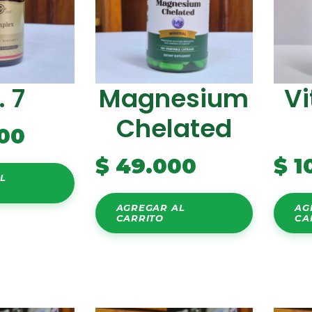
. 7
Magnesium
Vi
Chelated
00
$
49.000
$
1
L
AGREGAR AL
AG
CARRITO
CA