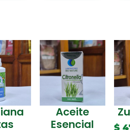
riana
Aceite
Z
tas
Esencial
$
4