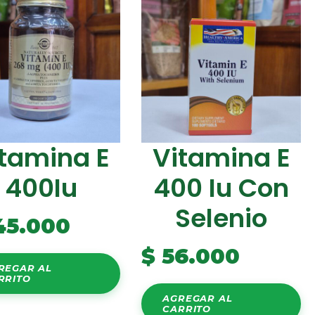
tamina E
Vitamina E
400Iu
400 Iu Con
Selenio
45.000
$
56.000
REGAR AL
RRITO
AGREGAR AL
CARRITO