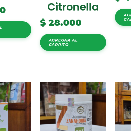
Citronella
00
AG
CA
$
28.000
L
AGREGAR AL
CARRITO