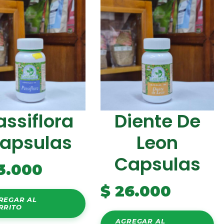
assiflora
Diente De
apsulas
Leon
Capsulas
3.000
$
26.000
REGAR AL
RRITO
AGREGAR AL