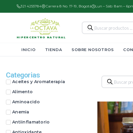
321 4255784
Carrera 8 No. 17-19, Bogotá
Lun – Sáb: 8am – 6p
Búsqueda
de
productos
HIPERCENTRO NATURAL
INICIO
TIENDA
SOBRE NOSOTROS
CON
Categorias
Búsqueda
Aceites y Aromaterapia
de
productos
Alimento
Aminoacido
Anemia
Antiinflamatorio
Antioxidante