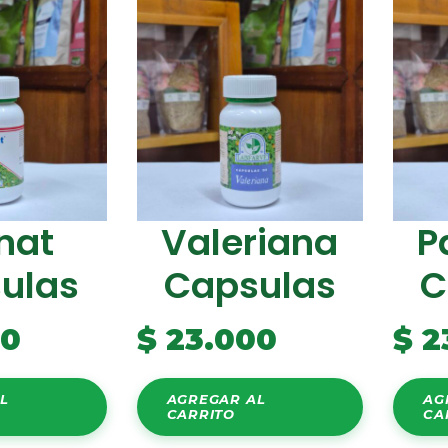
nat
Valeriana
P
ulas
Capsulas
C
00
$
23.000
$
2
L
AGREGAR AL
AG
CARRITO
CA