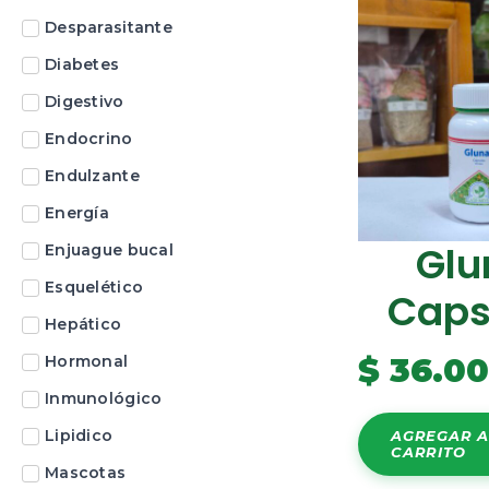
Desparasitante
Diabetes
Digestivo
Endocrino
Endulzante
Energía
Glu
Enjuague bucal
Esquelético
Caps
Hepático
$
36.0
Hormonal
Inmunológico
Lipidico
AGREGAR A
CARRITO
Mascotas