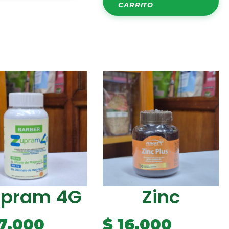
CARRITO
upram 4G
Zinc
7.000
$
16.000