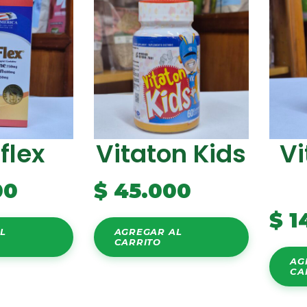
flex
Vitaton Kids
Vi
00
$
45.000
$
1
L
AGREGAR AL
CARRITO
AG
CA