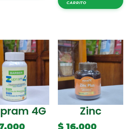
CARRITO
upram 4G
Zinc
7.000
$
16.000