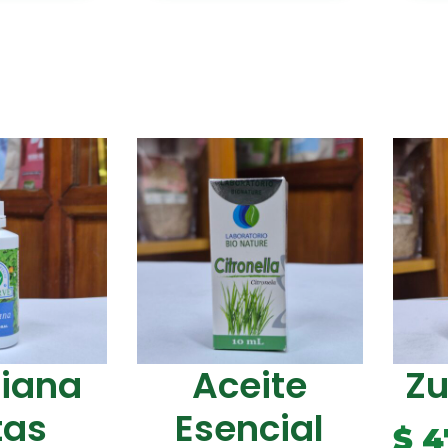
riana
Aceite
Z
tas
Esencial
$
4