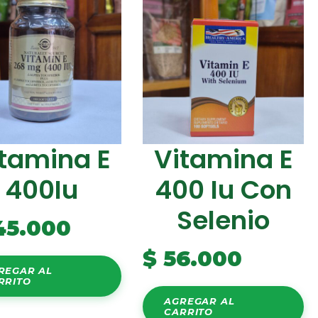
tamina E
Vitamina E
400Iu
400 Iu Con
Selenio
45.000
$
56.000
REGAR AL
RRITO
AGREGAR AL
CARRITO