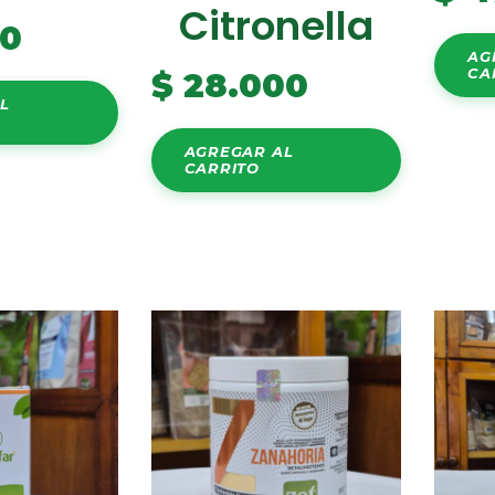
Citronella
00
AG
CA
$
28.000
L
AGREGAR AL
CARRITO