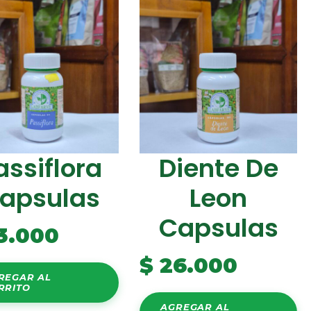
assiflora
Diente De
apsulas
Leon
Capsulas
3.000
$
26.000
REGAR AL
RRITO
AGREGAR AL