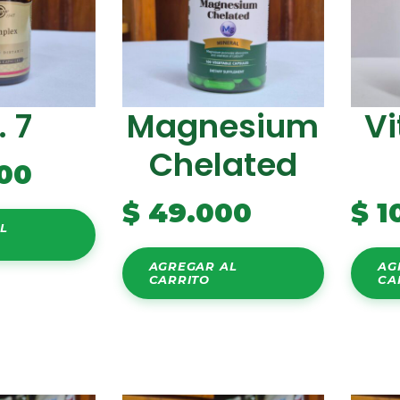
. 7
Magnesium
Vi
Chelated
00
$
49.000
$
1
L
AGREGAR AL
AG
CARRITO
CA