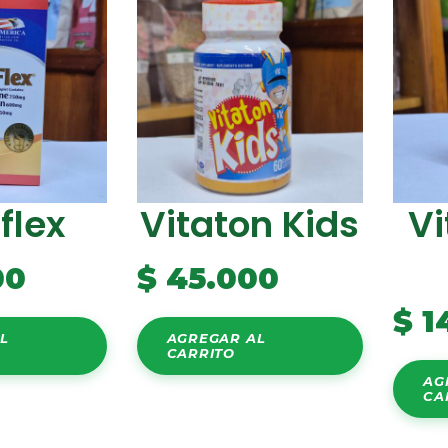
flex
Vitaton Kids
Vi
00
$
45.000
$
1
L
AGREGAR AL
CARRITO
AG
CA