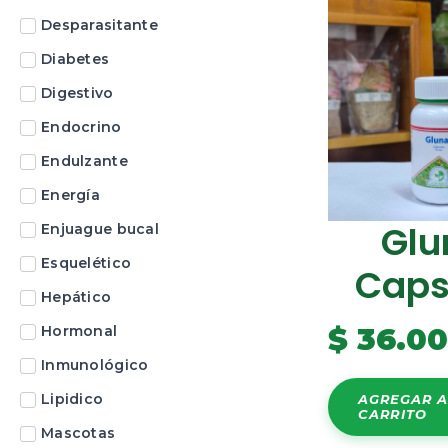
Desparasitante
Diabetes
Digestivo
Endocrino
Endulzante
Energía
Glu
Enjuague bucal
Esquelético
Caps
Hepático
$
36.0
Hormonal
Inmunológico
Lipidico
AGREGAR A
CARRITO
Mascotas