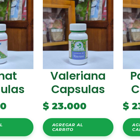
nat
Valeriana
P
ulas
Capsulas
C
00
$
23.000
$
2
L
AGREGAR AL
AG
CARRITO
CA