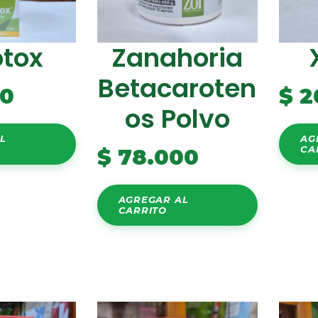
otox
Zanahoria
Betacaroten
00
$
2
Os Polvo
L
AG
CA
$
78.000
AGREGAR AL
CARRITO