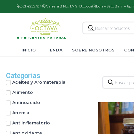
321 4255784
Carrera 8 No. 17-19, Bogotá
Lun – Sáb: 8am – 6p
Búsqueda
de
productos
HIPERCENTRO NATURAL
INICIO
TIENDA
SOBRE NOSOTROS
CON
Categorias
Búsqueda
Aceites y Aromaterapia
de
productos
Alimento
Aminoacido
Anemia
Antiinflamatorio
Antioxidante