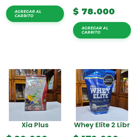
$
78.000
AGREGAR AL
CARRITO
AGREGAR AL
CARRITO
Xia Plus
Whey Elite 2 Libr