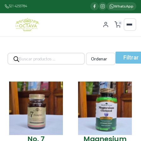
321 4255784
WhatsApp
0
Búsqueda
Filtrar
de
productos
No. 7
Magnesium