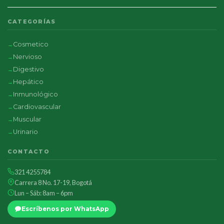
CATEGORÍAS
Cosmetico
Nervioso
Digestivo
Hepático
Inmunológico
Cardiovascular
Muscular
Urinario
CONTACTO
321 4255784
Carrera 8 No. 17-19, Bogotá
Lun – Sáb: 8am – 6pm
Escríbenos por WhatsApp