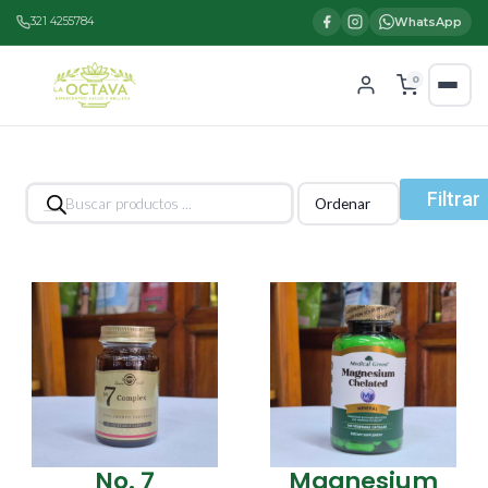
321 4255784
WhatsApp
0
Búsqueda
Filtrar
de
productos
No. 7
Magnesium