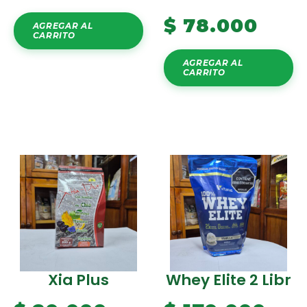
$
78.000
AGREGAR AL
CARRITO
AGREGAR AL
CARRITO
Xia Plus
Whey Elite 2 Libr