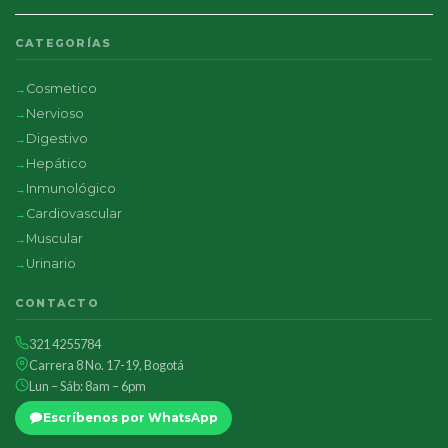
CATEGORÍAS
Cosmetico
Nervioso
Digestivo
Hepático
Inmunológico
Cardiovascular
Muscular
Urinario
CONTACTO
321 4255784
Carrera 8 No. 17-19, Bogotá
Lun – Sáb: 8am – 6pm
Escríbenos por WhatsApp