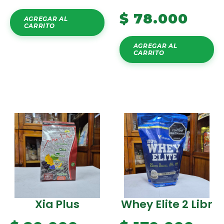
$
78.000
AGREGAR AL
CARRITO
AGREGAR AL
CARRITO
Xia Plus
Whey Elite 2 Libr