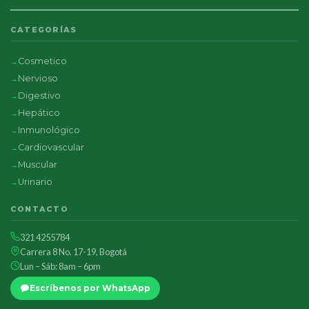
CATEGORÍAS
Cosmetico
Nervioso
Digestivo
Hepático
Inmunológico
Cardiovascular
Muscular
Urinario
CONTACTO
321 4255784
Carrera 8 No. 17-19, Bogotá
Lun – Sáb: 8am – 6pm
Escríbenos por WhatsApp