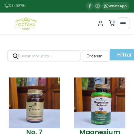
321 4255784
WhatsApp
0
Búsqueda
Filtrar
de
productos
No. 7
Magnesium