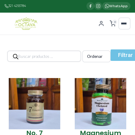
321 4255784
WhatsApp
0
Búsqueda
Filtrar
de
productos
No. 7
Magnesium