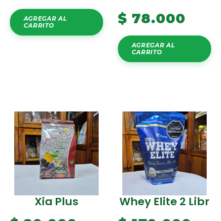
$
78.000
AGREGAR AL
CARRITO
AGREGAR AL
CARRITO
Xia Plus
Whey Elite 2 Libr