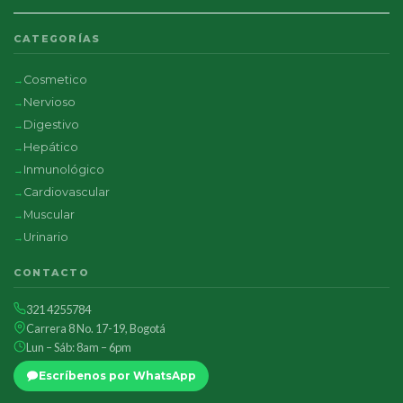
CATEGORÍAS
Cosmetico
Nervioso
Digestivo
Hepático
Inmunológico
Cardiovascular
Muscular
Urinario
CONTACTO
321 4255784
Carrera 8 No. 17-19, Bogotá
Lun – Sáb: 8am – 6pm
Escríbenos por WhatsApp