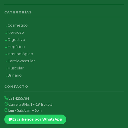
CATEGORÍAS
Cosmetico
Nervioso
Digestivo
Hepático
Inmunológico
Cardiovascular
Muscular
Urinario
CONTACTO
321 4255784
Carrera 8 No. 17-19, Bogotá
Lun – Sáb: 8am – 6pm
Escríbenos por WhatsApp