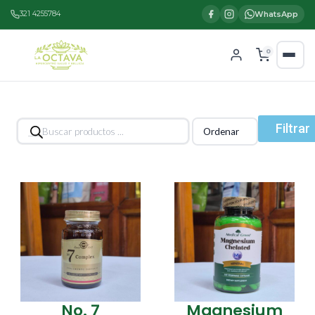
321 4255784
WhatsApp
0
Búsqueda
Filtrar
de
productos
No. 7
Magnesium