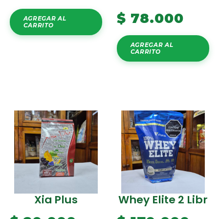
$
78.000
AGREGAR AL
CARRITO
AGREGAR AL
CARRITO
Xia Plus
Whey Elite 2 Libr