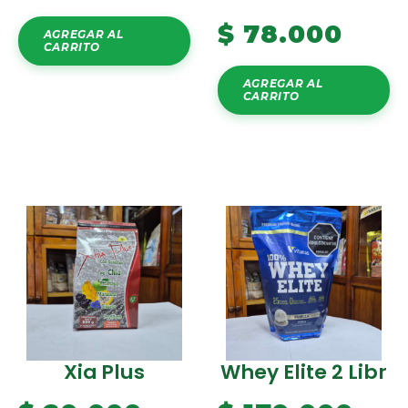
$
78.000
AGREGAR AL
CARRITO
AGREGAR AL
CARRITO
Xia Plus
Whey Elite 2 Libr