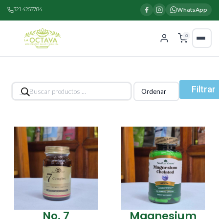
321 4255784
WhatsApp
0
Búsqueda
Filtrar
de
productos
No. 7
Magnesium