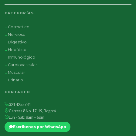
CATEGORÍAS
Cosmetico
Nervioso
Digestivo
Hepático
Inmunológico
Cardiovascular
Muscular
Urinario
CONTACTO
321 4255784
Carrera 8 No. 17-19, Bogotá
Lun – Sáb: 8am – 6pm
Escríbenos por WhatsApp