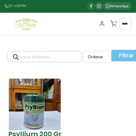
321 4255784
WhatsApp
0
Búsqueda
Filtrar
de
productos
Psyllium 200 Gr