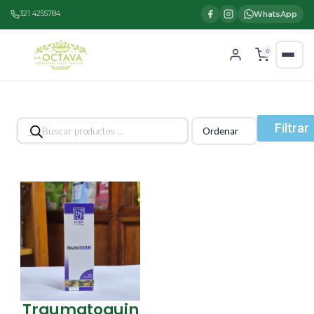
321 4255784
WhatsApp
0
Búsqueda
Filtrar
de
productos
Traumatoquin