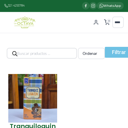
321 4255784
WhatsApp
0
Búsqueda
Filtrar
de
productos
Tranquiloquin