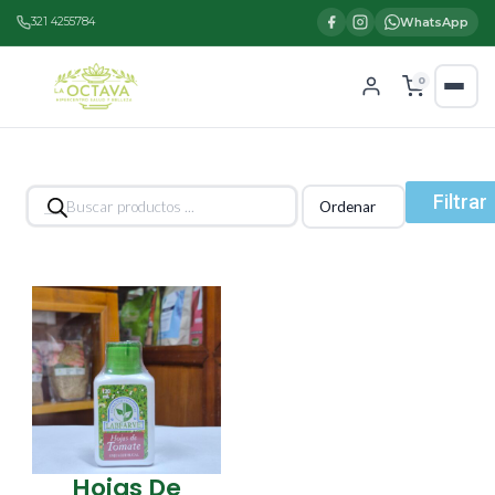
321 4255784
WhatsApp
0
Búsqueda
Filtrar
de
productos
Hojas De