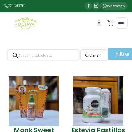
321 4255784
WhatsApp
0
Búsqueda
Filtrar
de
productos
Monk Sweet
Estevia Pastillas