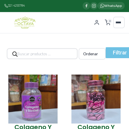
321 4255784
WhatsApp
0
Búsqueda
Filtrar
de
productos
Colageno Y
Colageno Y