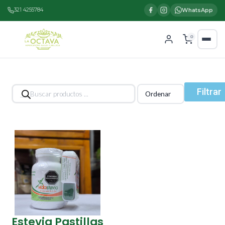
321 4255784
WhatsApp
0
Búsqueda
Filtrar
de
productos
Estevia Pastillas