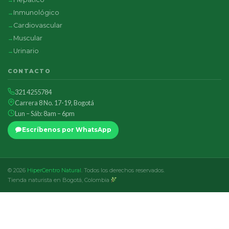
Inmunológico
Cardiovascular
Muscular
Urinario
CONTACTO
321 4255784
Carrera 8 No. 17-19, Bogotá
Lun – Sáb: 8am – 6pm
Escríbenos por WhatsApp
© 2026
HiperCentro Natural
. Todos los derechos reservados.
Tienda naturista en Bogotá, Colombia