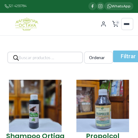
321 4255784
WhatsApp
0
Búsqueda
Filtrar
de
productos
Shampoo Ortiga
Propolcol