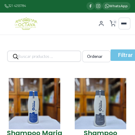
321 4255784
WhatsApp
0
Búsqueda
Filtrar
de
productos
Shampoo Maria
Shampoo