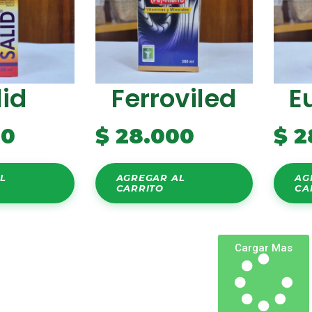
lid
Ferroviled
E
00
$
28.000
$
2
L
AGREGAR AL
AG
CARRITO
CA
Cargar Mas