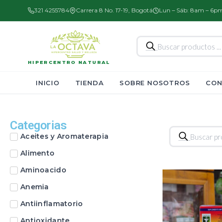
321 4255784
Carrera 8 No. 17-19, Bogotá
Lun – Sáb: 8am – 6p
Búsqueda
de
productos
HIPERCENTRO NATURAL
INICIO
TIENDA
SOBRE NOSOTROS
CON
Categorias
Búsqueda
Aceites y Aromaterapia
de
productos
Alimento
Aminoacido
Anemia
Antiinflamatorio
Antioxidante