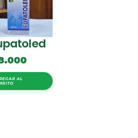
upatoled
8.000
REGAR AL
RRITO