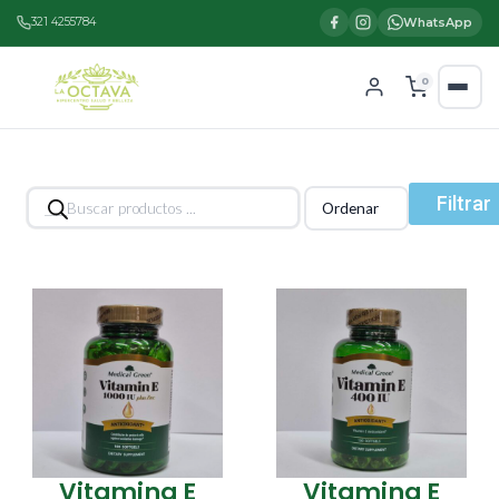
321 4255784
WhatsApp
0
Búsqueda
Filtrar
de
productos
Vitamina E
Vitamina E