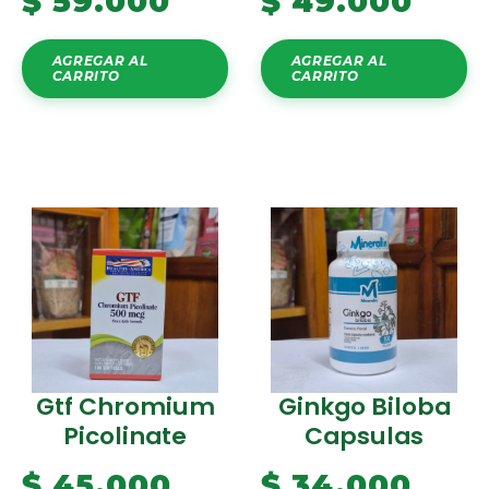
$
59.000
$
49.000
AGREGAR AL
AGREGAR AL
CARRITO
CARRITO
Gtf Chromium
Ginkgo Biloba
Picolinate
Capsulas
$
45.000
$
34.000