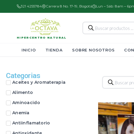
321 4255784
Carrera 8 No. 17-19, Bogotá
Lun – Sáb: 8am – 6p
Búsqueda
de
productos
HIPERCENTRO NATURAL
INICIO
TIENDA
SOBRE NOSOTROS
CON
Categorias
Búsqueda
Aceites y Aromaterapia
de
productos
Alimento
Aminoacido
Anemia
Antiinflamatorio
Antioxidante