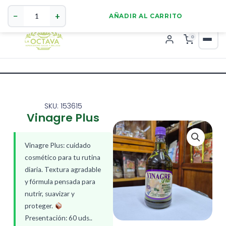
Vinagre
321 4255784
WhatsApp
Plus
−
+
AÑADIR AL CARRITO
cantidad
0
SKU: 153615
Vinagre Plus
Vinagre Plus: cuidado
cosmético para tu rutina
diaria. Textura agradable
y fórmula pensada para
nutrir, suavizar y
proteger.
Presentación: 60 uds..