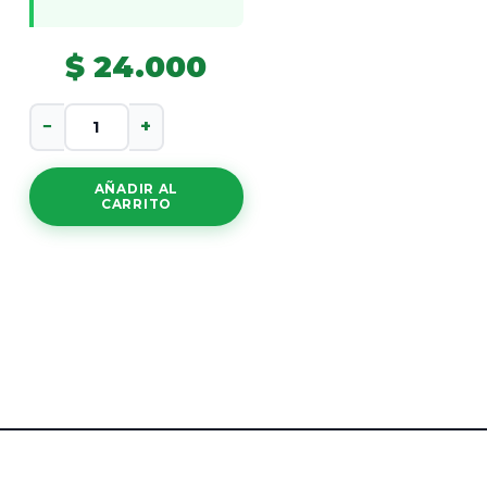
$
24.000
Vinagre
−
+
Plus
cantidad
AÑADIR AL
CARRITO