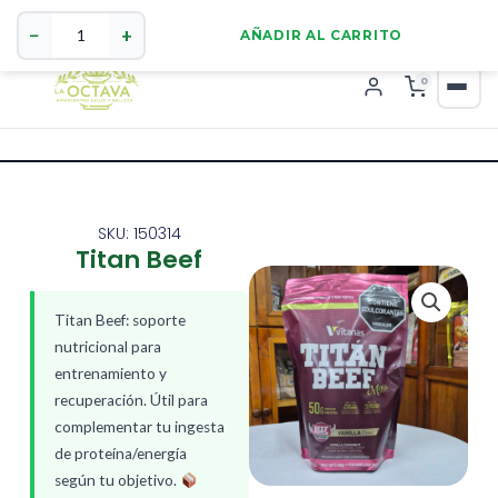
Titan
321 4255784
WhatsApp
Beef
−
+
AÑADIR AL CARRITO
cantidad
0
SKU: 150314
Titan Beef
Titan Beef: soporte
nutricional para
entrenamiento y
recuperación. Útil para
complementar tu ingesta
de proteína/energía
según tu objetivo.