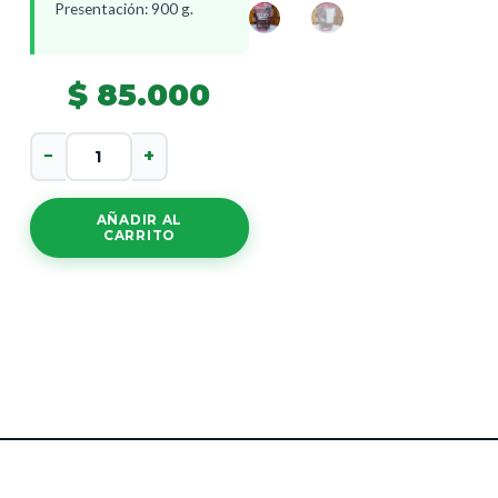
Presentación: 900 g.
$
85.000
Titan
−
+
Beef
cantidad
AÑADIR AL
CARRITO