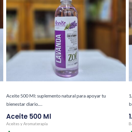
Aceite 500 Ml: suplemento natural para apoyar tu
1
bienestar diario.…
b
Aceite 500 Ml
1
Aceites y Aromaterapia
B