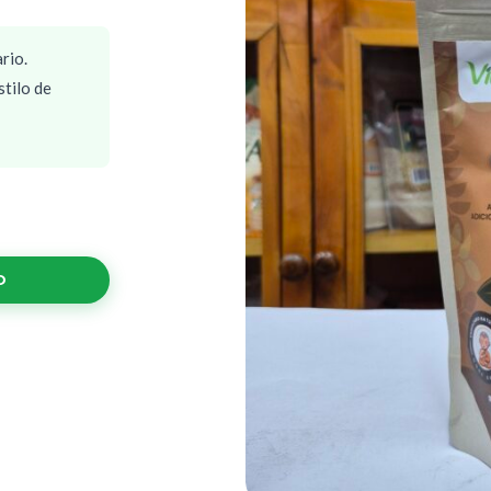
rio.
tilo de
O