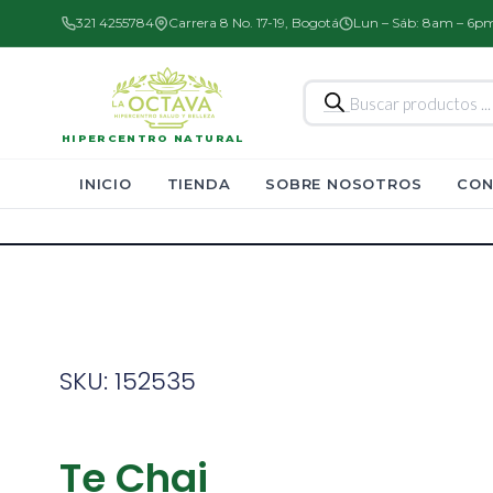
321 4255784
Carrera 8 No. 17-19, Bogotá
Lun – Sáb: 8am – 6p
Búsqueda
de
productos
HIPERCENTRO NATURAL
INICIO
TIENDA
SOBRE NOSOTROS
CON
SKU: 152535
Te Chai