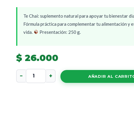
Te Chai: suplemento natural para apoyar tu bienestar dia
Fórmula práctica para complementar tu alimentación y es
vida.
Presentación: 250 g.
$
26.000
Te
−
+
AÑADIR AL CARRIT
Chai
cantidad