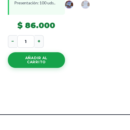
Presentación: 100 uds..
$
86.000
Super
−
+
Magnesium
cantidad
AÑADIR AL
CARRITO