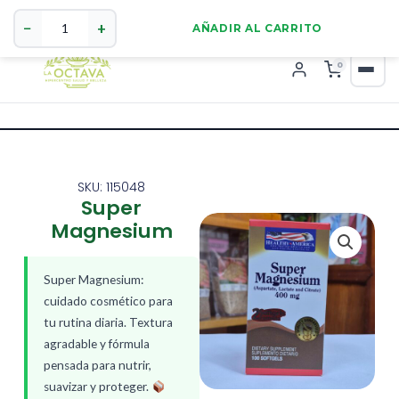
Super
321 4255784
WhatsApp
Magnesium
−
+
AÑADIR AL CARRITO
cantidad
0
SKU: 115048
Super
Magnesium
Super Magnesium:
cuidado cosmético para
tu rutina diaria. Textura
agradable y fórmula
pensada para nutrir,
suavizar y proteger.