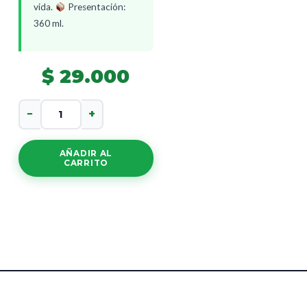
vida.
Presentación:
360 ml.
$
29.000
Solucion
−
+
De
Calendula
cantidad
AÑADIR AL
CARRITO