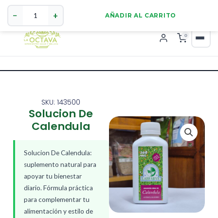
Solucion
321 4255784
WhatsApp
De
−
+
AÑADIR AL CARRITO
Calendula
cantidad
0
SKU: 143500
Solucion De
Calendula
Solucion De Calendula:
suplemento natural para
apoyar tu bienestar
diario. Fórmula práctica
para complementar tu
alimentación y estilo de