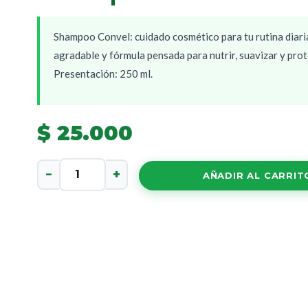
Shampoo Convel: cuidado cosmético para tu rutina diari
agradable y fórmula pensada para nutrir, suavizar y pro
Presentación: 250 ml.
$
25.000
Shampoo
−
+
AÑADIR AL CARRIT
Convel
cantidad