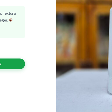
a. Textura
teger.
O