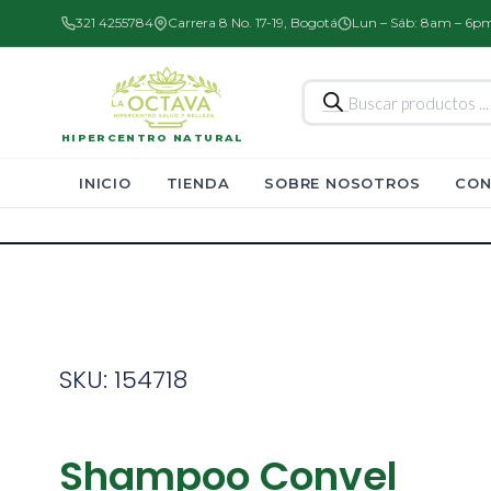
321 4255784
Carrera 8 No. 17-19, Bogotá
Lun – Sáb: 8am – 6p
Búsqueda
de
productos
HIPERCENTRO NATURAL
INICIO
TIENDA
SOBRE NOSOTROS
CON
SKU: 154718
Shampoo Convel