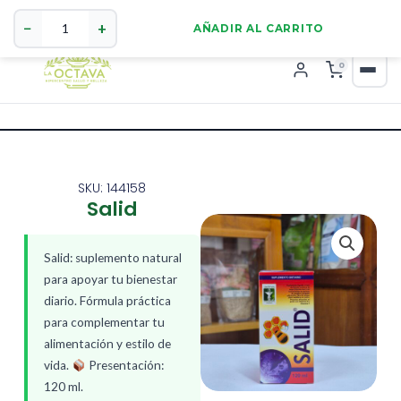
Salid
321 4255784
WhatsApp
cantidad
−
+
AÑADIR AL CARRITO
0
SKU: 144158
Salid
Salid: suplemento natural
para apoyar tu bienestar
diario. Fórmula práctica
para complementar tu
alimentación y estilo de
vida.
Presentación:
120 ml.