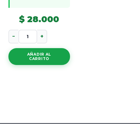
$
28.000
Salid
−
+
cantidad
AÑADIR AL
CARRITO