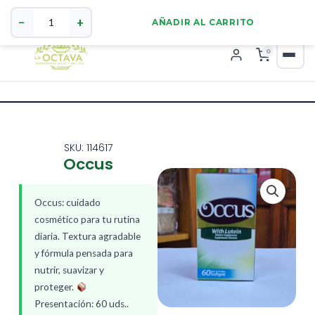
Occus
321 4255784
WhatsApp
cantidad
−
+
AÑADIR AL CARRITO
0
SKU: 114617
Occus
Occus: cuidado
cosmético para tu rutina
diaria. Textura agradable
y fórmula pensada para
nutrir, suavizar y
proteger.
Presentación: 60 uds..