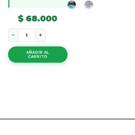
$
68.000
Occus
−
+
cantidad
AÑADIR AL
CARRITO