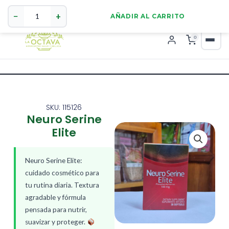
Neuro
321 4255784
WhatsApp
Serine
−
+
AÑADIR AL CARRITO
Elite
cantidad
0
SKU: 115126
Neuro Serine
Elite
Neuro Serine Elite:
cuidado cosmético para
tu rutina diaria. Textura
agradable y fórmula
pensada para nutrir,
suavizar y proteger.