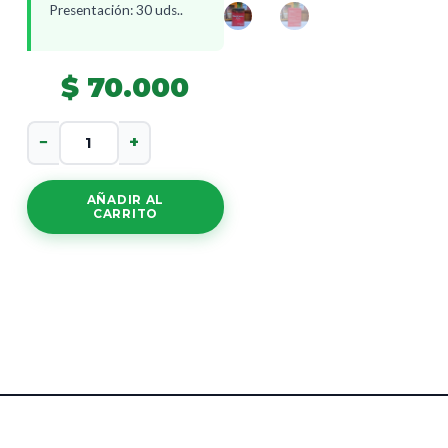
Presentación: 30 uds..
$
70.000
Neuro
−
+
Serine
Elite
cantidad
AÑADIR AL
CARRITO