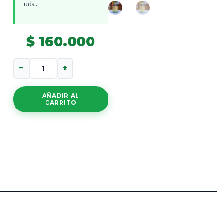
uds..
$
160.000
Milk
−
+
Thistle
cantidad
AÑADIR AL
CARRITO