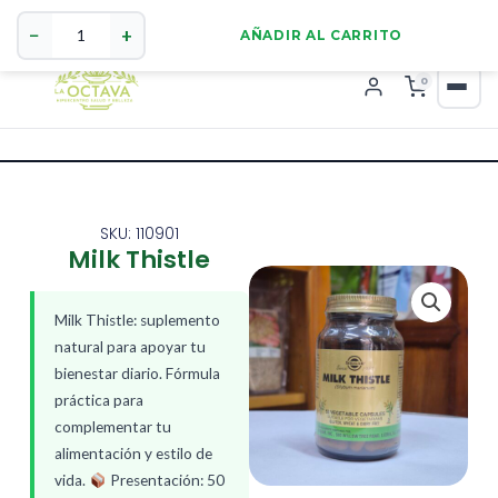
Milk
321 4255784
WhatsApp
Thistle
−
+
AÑADIR AL CARRITO
cantidad
0
SKU: 110901
Milk Thistle
Milk Thistle: suplemento
natural para apoyar tu
bienestar diario. Fórmula
práctica para
complementar tu
alimentación y estilo de
vida.
Presentación: 50