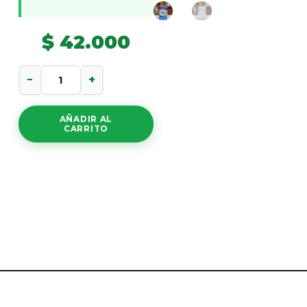
$
42.000
Melatonina
−
+
3Mg
cantidad
AÑADIR AL
CARRITO