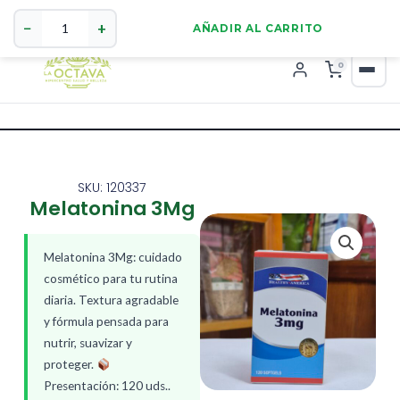
Melatonina
321 4255784
WhatsApp
3Mg
−
+
AÑADIR AL CARRITO
cantidad
0
SKU: 120337
Melatonina 3Mg
Melatonina 3Mg: cuidado
cosmético para tu rutina
diaria. Textura agradable
y fórmula pensada para
nutrir, suavizar y
proteger.
Presentación: 120 uds..