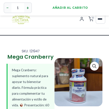
Mega
321 4255784
WhatsApp
Cranberry
−
+
AÑADIR AL CARRITO
cantidad
0
SKU: 121947
Mega Cranberry
Mega Cranberry:
suplemento natural para
apoyar tu bienestar
diario. Fórmula práctica
para complementar tu
alimentación y estilo de
vida.
Presentación: 60