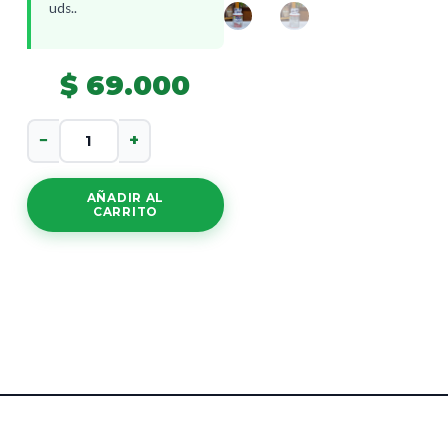
uds..
$
69.000
Mega
−
+
Cranberry
cantidad
AÑADIR AL
CARRITO