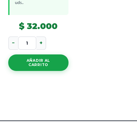
uds..
$
32.000
Maxcolon
−
+
X
60
cantidad
AÑADIR AL
CARRITO