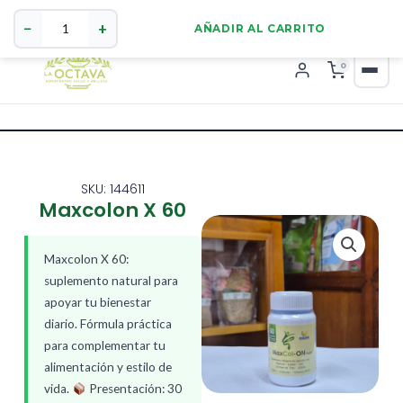
Maxcolon
321 4255784
WhatsApp
X
−
+
AÑADIR AL CARRITO
60
cantidad
0
SKU: 144611
Maxcolon X 60
Maxcolon X 60:
suplemento natural para
apoyar tu bienestar
diario. Fórmula práctica
para complementar tu
alimentación y estilo de
vida.
Presentación: 30