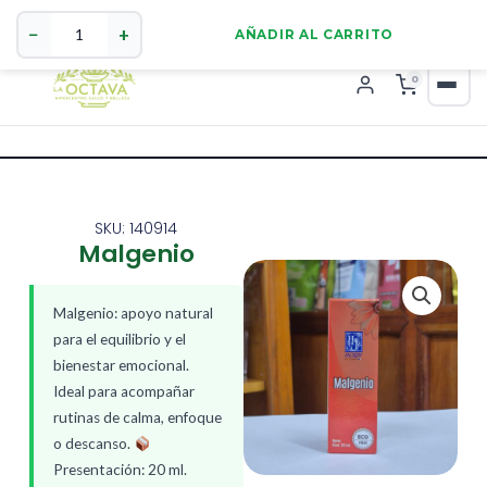
Malgenio
321 4255784
WhatsApp
cantidad
−
+
AÑADIR AL CARRITO
0
SKU: 140914
Malgenio
Malgenio: apoyo natural
para el equilibrio y el
bienestar emocional.
Ideal para acompañar
rutinas de calma, enfoque
o descanso.
Presentación: 20 ml.