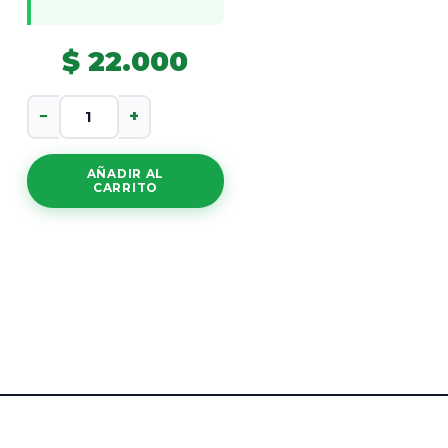
$
22.000
Malgenio
−
+
cantidad
AÑADIR AL
CARRITO