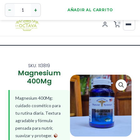
Magnesium
321 4255784
WhatsApp
400Mg
−
+
AÑADIR AL CARRITO
cantidad
0
SKU: 113819
Magnesium
400Mg
Magnesium 400Mg:
cuidado cosmético para
tu rutina diaria. Textura
agradable y fórmula
pensada para nutrir,
suavizar y proteger.