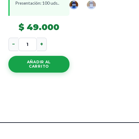
Presentación: 100 uds..
$
49.000
Magnesium
−
+
400Mg
cantidad
AÑADIR AL
CARRITO