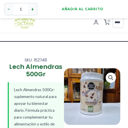
Lech
321 4255784
WhatsApp
Almendras
−
+
AÑADIR AL CARRITO
500Gr
cantidad
0
SKU: 152748
Lech Almendras
500Gr
Lech Almendras 500Gr:
suplemento natural para
apoyar tu bienestar
diario. Fórmula práctica
para complementar tu
alimentación y estilo de