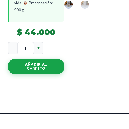
vida.
Presentación:
500 g.
$
44.000
Lech
−
+
Almendras
500Gr
cantidad
AÑADIR AL
CARRITO