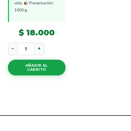
vida.
Presentación:
1000 g.
$
18.000
Kolorezza
−
+
Tinte
Natural
cantidad
AÑADIR AL
CARRITO