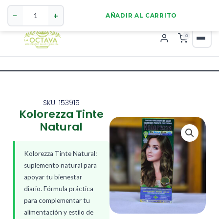
Kolorezza
321 4255784
WhatsApp
Tinte
−
+
AÑADIR AL CARRITO
Natural
cantidad
0
SKU: 153915
Kolorezza Tinte
Natural
Kolorezza Tinte Natural:
suplemento natural para
apoyar tu bienestar
diario. Fórmula práctica
para complementar tu
alimentación y estilo de