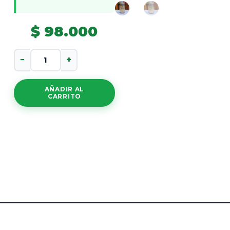
$
98.000
Kelp
−
+
cantidad
AÑADIR AL
CARRITO