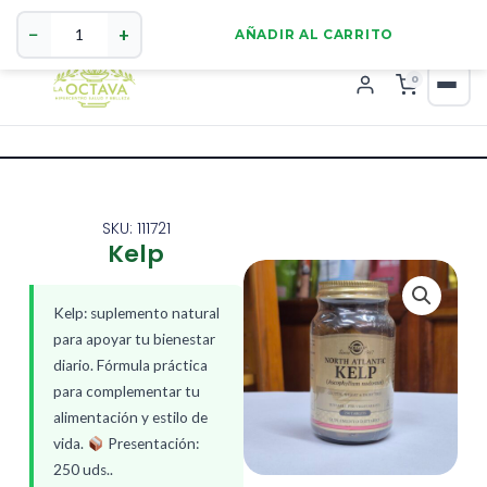
Kelp
321 4255784
WhatsApp
cantidad
−
+
AÑADIR AL CARRITO
0
SKU: 111721
Kelp
Kelp: suplemento natural
para apoyar tu bienestar
diario. Fórmula práctica
para complementar tu
alimentación y estilo de
vida.
Presentación:
250 uds..