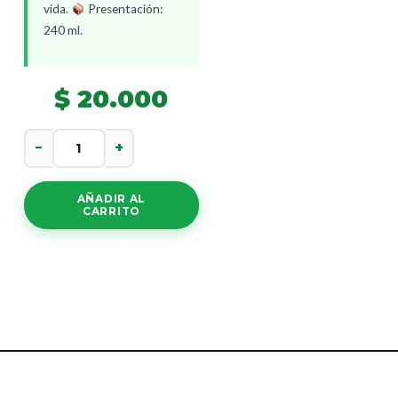
vida.
Presentación:
240 ml.
$
20.000
Jarabe
−
+
De
Verbena
cantidad
AÑADIR AL
CARRITO