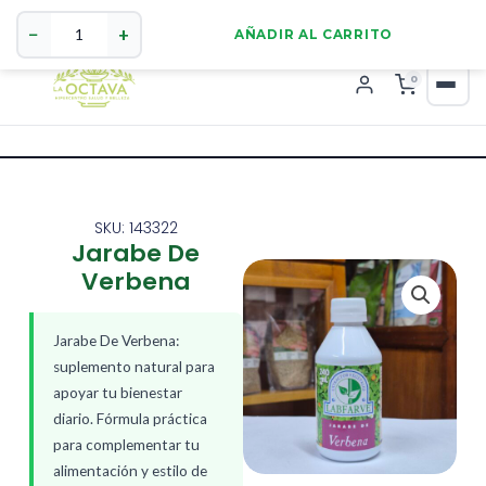
Jarabe
321 4255784
WhatsApp
De
−
+
AÑADIR AL CARRITO
Verbena
cantidad
0
SKU: 143322
Jarabe De
Verbena
Jarabe De Verbena:
suplemento natural para
apoyar tu bienestar
diario. Fórmula práctica
para complementar tu
alimentación y estilo de