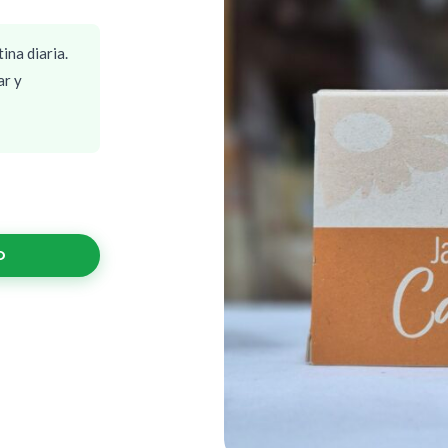
ina diaria.
ar y
O