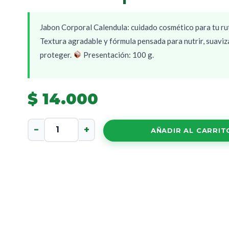
Jabon Corporal Calendula: cuidado cosmético para tu rut
Textura agradable y fórmula pensada para nutrir, suaviz
proteger.
Presentación: 100 g.
$
14.000
Jabon
−
+
AÑADIR AL CARRIT
Corporal
Calendula
cantidad