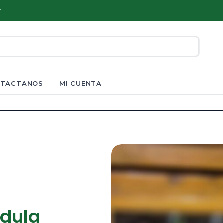
m
TACTANOS
MI CUENTA
ndula