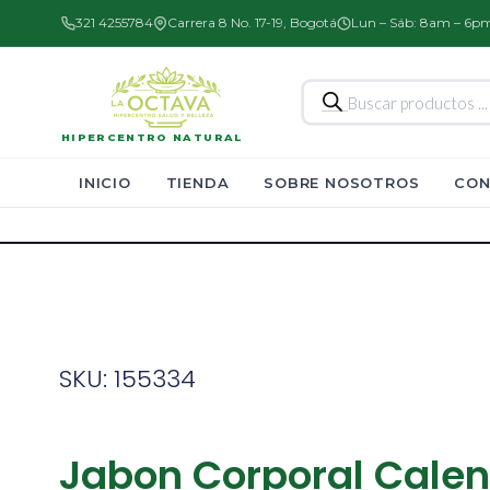
321 4255784
Carrera 8 No. 17-19, Bogotá
Lun – Sáb: 8am – 6p
Búsqueda
de
productos
HIPERCENTRO NATURAL
INICIO
TIENDA
SOBRE NOSOTROS
CON
SKU: 155334
Jabon Corporal Cale