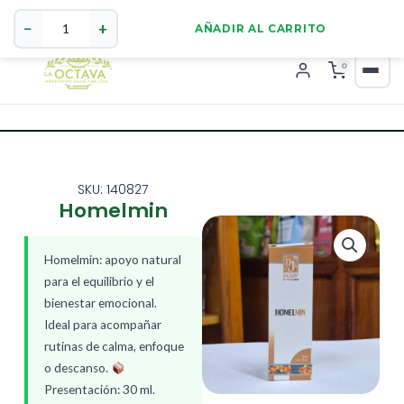
Homelmin
321 4255784
WhatsApp
cantidad
−
+
AÑADIR AL CARRITO
0
SKU: 140827
Homelmin
Homelmin: apoyo natural
para el equilibrio y el
bienestar emocional.
Ideal para acompañar
rutinas de calma, enfoque
o descanso.
Presentación: 30 ml.