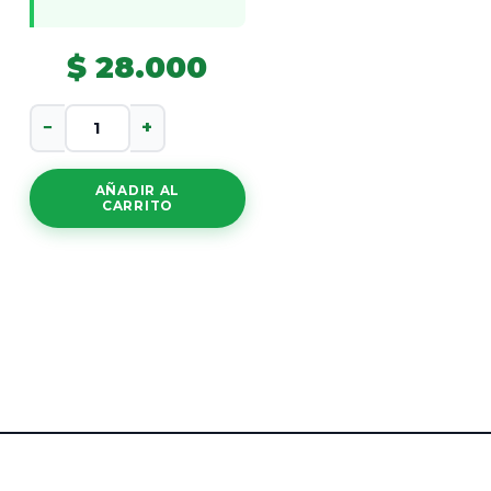
$
28.000
Homelmin
−
+
cantidad
AÑADIR AL
CARRITO