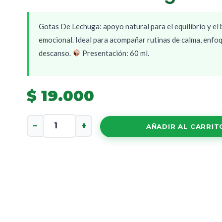
Gotas De Lechuga: apoyo natural para el equilibrio y el 
emocional. Ideal para acompañar rutinas de calma, enfo
descanso.
Presentación: 60 ml.
$
19.000
Gotas
−
+
AÑADIR AL CARRIT
De
Lechuga
cantidad