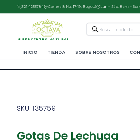
321 4255784
Carrera 8 No. 17-19, Bogotá
Lun – Sáb: 8am – 6p
Búsqueda
de
productos
HIPERCENTRO NATURAL
INICIO
TIENDA
SOBRE NOSOTROS
CON
SKU: 135759
Gotas De Lechuga