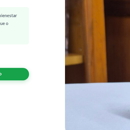
bienestar
que o
O